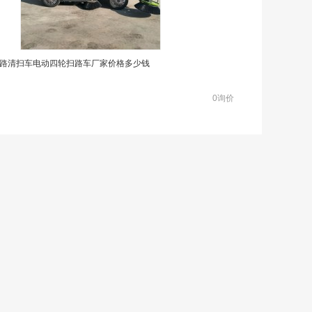
路清扫车电动四轮扫路车厂家价格多少钱
0询价