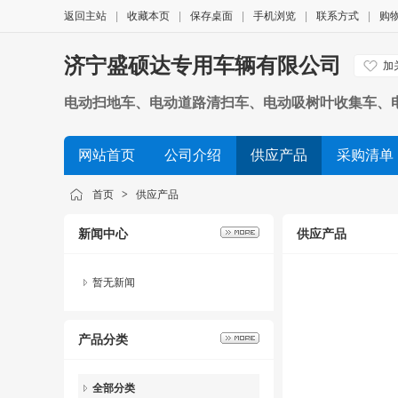
返回主站
|
收藏本页
|
保存桌面
|
手机浏览
|
联系方式
|
购
济宁盛硕达专用车辆有限公司
加
电动扫地车、电动道路清扫车、电动吸树叶收集车、
网站首页
公司介绍
供应产品
采购清单
首页
>
供应产品
新闻中心
供应产品
暂无新闻
产品分类
全部分类